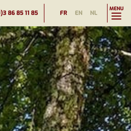
MENU
)3 86 85 11 85
FR
EN
NL