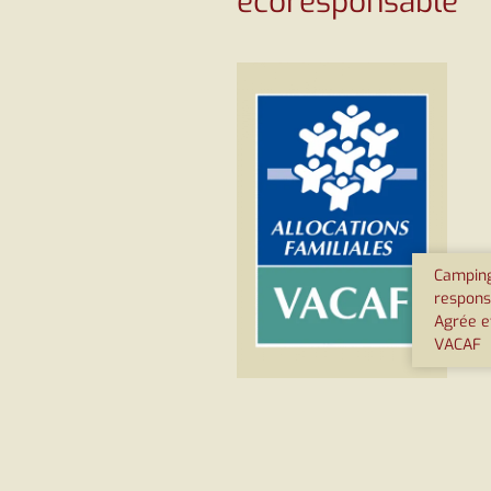
écoresponsable
Camping
respons
Agrée e
VACAF