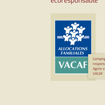
écoresponsable
Camping
respons
Agrée e
VACAF