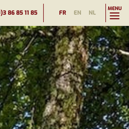
MENU
)3 86 85 11 85
FR
EN
NL