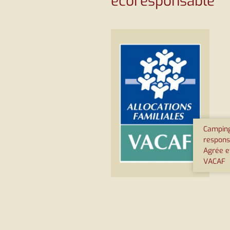
écoresponsable
Camping
respons
Agrée e
VACAF