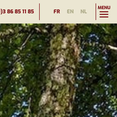
MENU
)3 86 85 11 85
FR
EN
NL