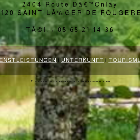
2404 Route Dâ€™Onlay
8120 SAINT LÃ‰GER DE FOUGER
TÃ©l. : 05 65 21 14 36
IENSTLEISTUNGEN
|
UNTERKUNFT
|
TOURISM
Â©2022 CAMPING LA FOUGERAIE
in der gegend des morvan