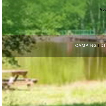
5
CAMPING
|
D