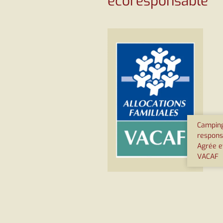
écoresponsable
Camping
respons
Agrée e
VACAF