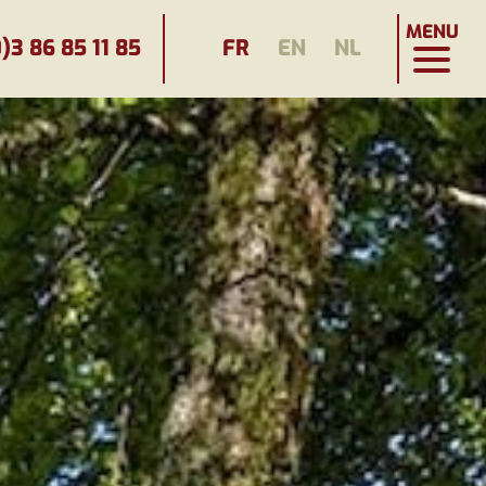
MENU
)3 86 85 11 85
FR
EN
NL