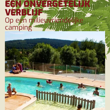
EEN ONVERGETELIJK
VERBLIJF
Op een milieuvriendelijke
camping