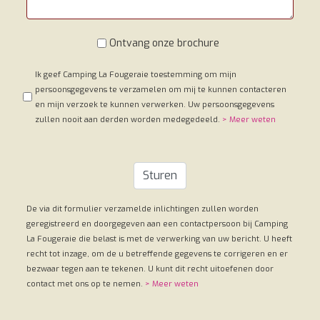
Je kunt
camping La Fougeraie
beschouwen als een
ideale uitvalsbasis om uitgebreid de regio
Bourgogne
Ontvang onze brochure
en de
Morvan
te bezoeken, of je maakt er een
tussenstop want de camping heeft een centrale ligging,
Ik geef Camping La Fougeraie toestemming om mijn
midden in
Frankrijk.
persoonsgegevens te verzamelen om mij te kunnen contacteren
en mijn verzoek te kunnen verwerken. Uw persoonsgegevens
In het hart van het Natuurpark van de Morvan
zullen nooit aan derden worden medegedeeld.
> Meer weten
op een hoogte van 417 meter
De camping ligt midden in de natuur, net
buiten het dorp Saint-Léger-de-Fougeret in een
Sturen
rustige, natuurlijke omgeving
Kom naar onze camping voor een weekend,
een week of - waarom ook niet? - een maand!
De via dit formulier verzamelde inlichtingen zullen worden
geregistreerd en doorgegeven aan een contactpersoon bij Camping
Op 2,5 uur rijden van Parijs, 11 kilometer van
La Fougeraie die belast is met de verwerking van uw bericht. U heeft
Château-Chinon
recht tot inzage, om de u betreffende gegevens te corrigeren en er
bezwaar tegen aan te tekenen. U kunt dit recht uitoefenen door
contact met ons op te nemen.
> Meer weten