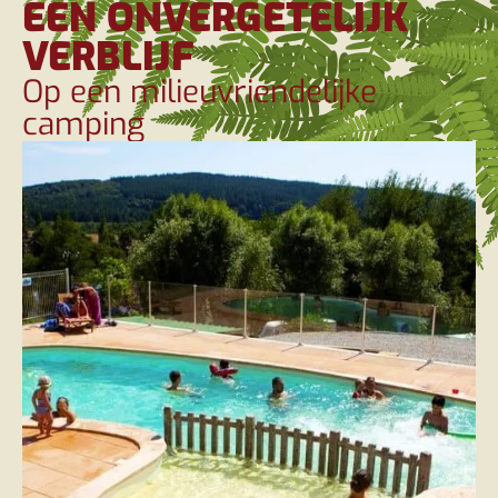
EEN ONVERGETELIJK
VERBLIJF
Op een milieuvriendelijke
camping