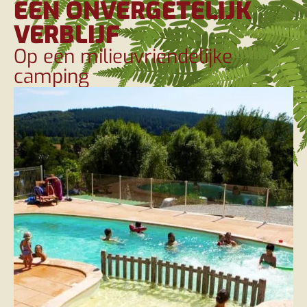
EEN ONVERGETELIJK
VERBLIJF
Op een milieuvriendelijke
camping