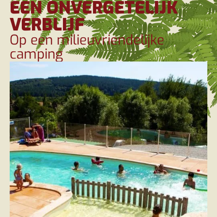
EEN ONVERGETELIJK
VERBLIJF
Op een milieuvriendelijke
camping