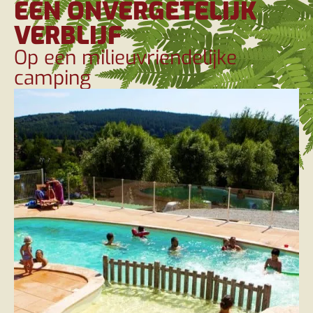
EEN ONVERGETELIJK
VERBLIJF
Op een milieuvriendelijke
camping